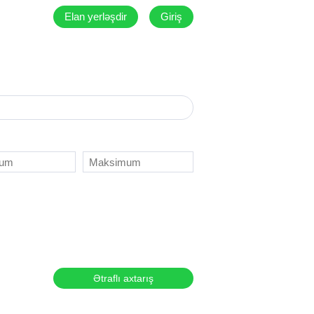
Elan yerləşdir
Giriş
Ətraflı axtarış