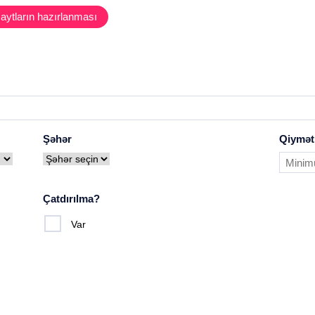
aytların hazırlanması
Şəhər
Qiymət
Çatdırılma?
Var